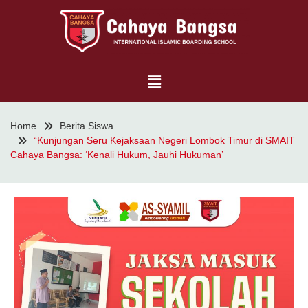
Home
Berita Siswa
“Kunjungan Seru Kejaksaan Negeri Lombok Timur di SMAIT
Cahaya Bangsa: ‘Kenali Hukum, Jauhi Hukuman’