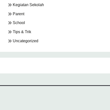
Kegiatan Sekolah
Parent
School
Tips & Trik
Uncategorized
All Rights Reserved 2024.
Proudly powered by WordPress
|
Theme: Fairy by
Candid Themes
.