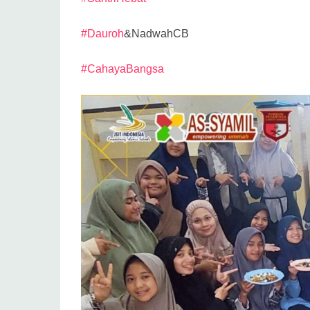
#Dauroh
&NadwahCB
#CahayaBangsa