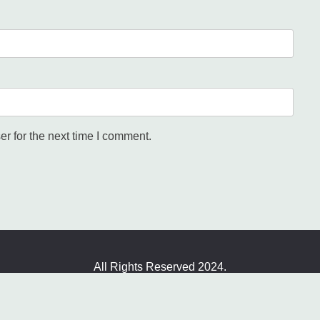
r for the next time I comment.
All Rights Reserved 2024.
udly powered by WordPress
|
Theme: Fairy by
Candid Th